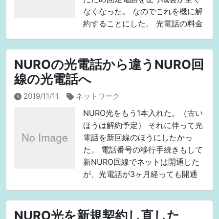
なくなった。 なのでこれを機に解
約することにした。 光電話の料金
今まで発生していた月額料金。 *
NURO光でんわ基本料金: 550円
NUROの光電話から違うNURO回
線の光電話へ
2019/11/11
ネットワーク
NURO光をもう1本入れた。（古い
ほうは解約予定） それに伴って光
電話を新回線のほうにしたかっ
た。 電話番号の移行手続きもして
新NURO回線でネットは開通した
が、光電話が3ヶ月経っても開通
しない。 サポートに電話して聞い
てみた。 以下のツイートログでは
MNPと言ってい
NURO光を新規契約し直した