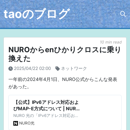
taoのブログ
10 min read
NUROからenひかりクロスに乗り
換えた
2025/04/22 02:00
ネットワーク
一年前の2024年4月1日、NURO公式からこんな発表
があった。
【公式】IPv6アドレス対応およ
びMAP-E方式について | NURO
光 - インターネット・光回線
NURO 光の「IPv6アドレス対応およ
びMAP-E方式について」ページで
NURO光
す。NURO 光では、IPv4アドレスの