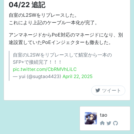
  ipv6 enable

04/22 追記
  ! IX 自身を ::1 に

  ipv6 interface-identifier 00:00:00:00:00:00:00:01
自室のL2SWをリプレースした。
  ipv6 dhcp server dhcpv6-sv2

これにより上記のケーブル一本化が完了。
  ipv6 nd ra enable

  ipv6 nd ra other-config-flag

アンマネージドからPoE対応のマネージドになり、別
  no shutdown

途設置していたPoEインジェクターも撤去した。
!

interface Tunnel0.0

自室のL2SWをリプレースして鯖室から一本の
  tunnel mode 4-over-6

SFP+で接続完了！！！
  tunnel destination BR-ADDRESS

pic.twitter.com/CbRMVhLiLC
  ip address IP-ADDRESS

  ip tcp adjust-mss auto

— yui (@sugtao4423)
April 22, 2025
  ip napt enable

  ! 鯖公開

  ip napt service http 10.0.x.xx none tcp 80

  ip napt service https 10.0.x.xx none tcp 443

tao