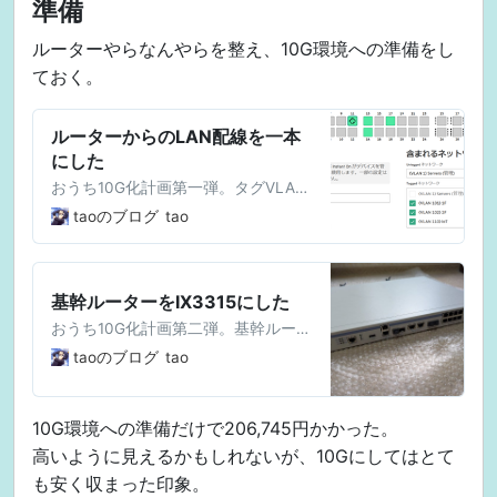
準備
ルーターやらなんやらを整え、10G環境への準備をし
ておく。
ルーターからのLAN配線を一本
にした
おうち10G化計画第一弾。タグVLAN
を使ってルーターからの配線を一本
taoのブログ
tao
にした。ルーターのコンフィグはも
ちろん、L2SWの設定スクショもあ
り。
基幹ルーターをIX3315にした
おうち10G化計画第二弾。基幹ルータ
ーを10G対応のIX3315に変更し、
taoのブログ
tao
L2SWとSFP+で接続をした。
10G環境への準備だけで206,745円かかった。
高いように見えるかもしれないが、10Gにしてはとて
も安く収まった印象。