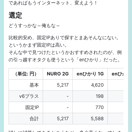
であればもうインターネット、変えよう！
選定
どうすっかな～俺もな～
比較的安め、固定IPありで探すとまあそんなにない。
というかまず固定IPは高い。
そんな中で見つけたというかおすすめされたのが、例
の引っ越すオタクも使うという「enひかり」だった。
（単位: 円）
NURO 2G
enひかり 1G
enひかり
基本
5,217
4,620
v6プラス
-
198
固定IP
-
770
合計
5,217
5,588