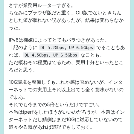
  ! LAN 側は IX 自身を ::1 にしたいため、v6 プラス用の 
さすが業務用ルーターすぎる。
  ia-pd subscriber GigaEthernet2.0 ::/64 eui-64

ちなみにブラウザ版だと重く、CLI版でないときちん
  ia-pd subscriber GigaEthernet3.0 0:0:0:a::/64 eui
  ia-pd subscriber GigaEthernet3.1 0:0:0:b::/64 eui
とした値が取れない説があったが、結果は変わらなか
  ia-pd subscriber GigaEthernet3.2 0:0:0:c::/64 eui
った。
!

ipv6 dhcp server-profile dhcpv6-sv0

IPv6は機嫌によってとてもバラつきがあった。
  ! autoconfig にして IX 自身を DNS サーバーとする

上記のように
でることもあ
DL 5.2Gbps, UP 6.5Gbps
  dns-server autoconfig

れば、
なことも。
DL 4.5Gbps, UP 6.5Gbps
!

ただ概ねその程度はでるため、実用十分といったとこ
ipv6 dhcp server-profile dhcpv6-sv1

ろだと思う。
  ! autoconfig にして IX 自身を DNS サーバーとする

  dns-server autoconfig

10G環境を整備してもこれか感は否めないが、インタ
!

ipv6 dhcp server-profile dhcpv6-sv2

ーネットでの実用上それ以上出ても全く意味がないの
  ! autoconfig にして IX 自身を DNS サーバーとする

でまあ。
  dns-server autoconfig

それでも今までの5倍というだけですごい。
!

本当はiperfをしたほうがいいのだろうが、本題はイン
ddns profile v6plus-update

ターネットだし鯖側はまだ10Gに対応していないので
  url UPDATE-SERVER-URL

  query user=USERNAME&pass=PASSWORD

追々やる気があれば追記でもしておく。
  transport ipv6
