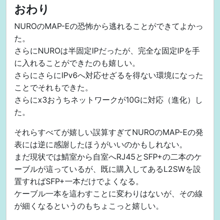
おわり
  ! v6 プラス用の IF-ID のため

  source-interface GigaEthernet2.0

NUROのMAP-Eの恐怖から逃れることができてよかっ
  update-interval 10

た。
!

interface GigaEthernet2.0

さらにNUROは半固定IPだったが、完全な固定IPを手
  no ip address

に入れることができたのも嬉しい。
  ipv6 enable

さらにさらにIPv6へ対応せざるを得ない環境になった
  ! WAN 側で IF-ID を設定する

ことでそれもできた。
  ipv6 interface-identifier IF-ID

さらにx3おうちネットワークが10Gに対応（進化）し
  ipv6 dhcp client dhcpv6-cl

  ipv6 traffic-class tos 0

た。
  no shutdown

それらすべてが嬉しい誤算すぎてNUROのMAP-Eの発
!

interface GigaEthernet3.0

表には逆に感謝したほうがいいのかもしれない。
  ip address 10.0.0.1/24

まだ現状では鯖室から自室へRJ45とSFP+の二本のケ
  ip dhcp binding dhcp0

ーブルが這っているが、既に購入してあるL2SWを設
  ipv6 enable

置すればSFP+一本だけでよくなる。
  ! IX 自身を ::1 に

ケーブル一本を這わすことに変わりはないが、その線
  ipv6 interface-identifier 00:00:00:00:00:00:00:01
  ipv6 dhcp server dhcpv6-sv0

が細くなるというのもちょこっと嬉しい。
  ipv6 nd ra enable
