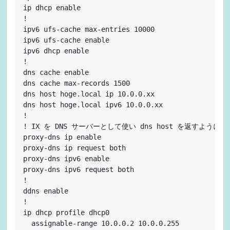
ip dhcp enable

!

ipv6 ufs-cache max-entries 10000

ipv6 ufs-cache enable

ipv6 dhcp enable

!

dns cache enable

dns cache max-records 1500

dns host hoge.local ip 10.0.0.xx

dns host hoge.local ipv6 10.0.0.xx

!

! IX を DNS サーバーとして使い dns host を返すようにす
proxy-dns ip enable

proxy-dns ip request both

proxy-dns ipv6 enable

proxy-dns ipv6 request both

!

ddns enable

!

ip dhcp profile dhcp0

  assignable-range 10.0.0.2 10.0.0.255
