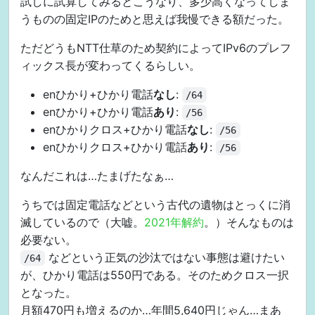
試しに試算してみるとこうなり、多少高くなってしま
うものの固定IPのためと思えば我慢できる額だった。
ただどうもNTT仕草のため契約によってIPv6のプレフ
ィックス長が変わってくるらしい。
enひかり+ひかり電話
なし
:
/64
enひかり+ひかり電話
あり
:
/56
enひかりクロス+ひかり電話
なし
:
/56
enひかりクロス+ひかり電話
あり
:
/56
なんだこれは…たまげたなぁ…
うちでは固定電話などという古代の遺物はとっくに消
滅しているので（大嘘。
2021年解約
。）そんなものは
必要ない。
などという正気の沙汰ではない事態は避けたい
/64
が、ひかり電話は550円である。そのためクロス一択
となった。
月額470円も増えるのか…年間5,640円じゃん…まあ