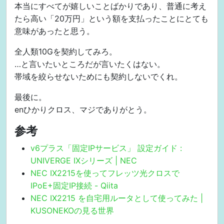
  ipv6 nd ra other-config-flag

本当にすべてが嬉しいことばかりであり、普通に考え
  no shutdown

たら高い「20万円」という額を支払ったことにとても
!

意味があったと思う。
interface GigaEthernet3.1

  encapsulation dot1q 101 tpid 8100

全人類10Gを契約してみろ。
  auto-connect

…と言いたいところだが言いたくはない。
  ip address 10.0.1.1/24

帯域を絞らせないためにも契約しないでくれ。
  ip dhcp binding dhcp1

  ipv6 enable

最後に。
  ! IX 自身を ::1 に

enひかりクロス、マジでありがとう。
  ipv6 interface-identifier 00:00:00:00:00:00:00:01
  ipv6 dhcp server dhcpv6-sv1

参考
  ipv6 nd ra enable

  ipv6 nd ra other-config-flag

v6プラス「固定IPサービス」 設定ガイド :
  no shutdown

UNIVERGE IXシリーズ | NEC
!

NEC IX2215を使ってフレッツ光クロスで
interface GigaEthernet3.2

  encapsulation dot1q 102 tpid 8100

IPoE+固定IP接続 - Qiita
  auto-connect

NEC IX2215 を自宅用ルータとして使ってみた |
  ip address 10.0.2.1/24

KUSONEKOの見る世界
  ip dhcp binding dhcp2
