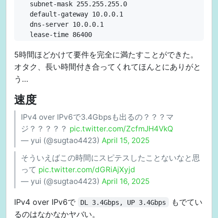
  subnet-mask 255.255.255.0

  default-gateway 10.0.0.1

  dns-server 10.0.0.1

  lease-time 86400

!

5時間ほどかけて要件を完全に満たすことができた。
ip dhcp profile dhcp1

  assignable-range 10.0.1.2 10.0.1.255

オタク、長い時間付き合ってくれてほんとにありがと
  subnet-mask 255.255.255.0

う…
  default-gateway 10.0.1.1

  dns-server 10.0.1.1

速度
  lease-time 86400

IPv4 over IPv6で3.4Gbpsも出るの？？？マ
!

ip dhcp profile dhcp2

ジ？？？？？
pic.twitter.com/ZcfmJH4VkQ
  assignable-range 10.0.2.2 10.0.2.200

— yui (@sugtao4423)
April 15, 2025
  subnet-mask 255.255.255.0

そういえばこの時間にスピテスしたことないなと思
  default-gateway 10.0.2.1

  dns-server 10.0.2.1

って
pic.twitter.com/dGRiAjXyjd
  lease-time 86400

— yui (@sugtao4423)
April 16, 2025
!

ipv6 dhcp client-profile dhcpv6-cl

IPv4 over IPv6で
もでてい
DL 3.4Gbps, UP 3.4Gbps
  option-request dns-servers

るのはなかなかヤバい。