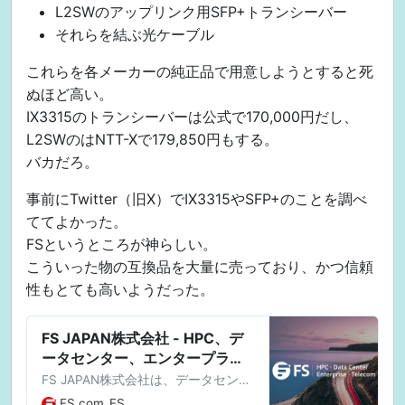
L2SWのアップリンク用SFP+トランシーバー
それらを結ぶ光ケーブル
これらを各メーカーの純正品で用意しようとすると死
ぬほど高い。
IX3315のトランシーバーは公式で170,000円だし、
L2SWのはNTT-Xで179,850円もする。
バカだろ。
事前にTwitter（旧X）でIX3315やSFP+のことを調べ
ててよかった。
FSというところが神らしい。
こういった物の互換品を大量に売っており、かつ信頼
性もとても高いようだった。
FS JAPAN株式会社 - HPC、デ
ータセンター、エンタープライ
ズ、テレコム
FS JAPAN株式会社は、データセンタ
ー、エンタープライズ、テレコムソ
FS.com
FS