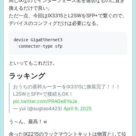
同じIXなのでインターフェース名を適切なものに置き
換えるだけで良い。
ただ一点、今回はIX3315とL2SWをSFP+で繋ぐので、
デバイスのコンフィグだけは必要になる。
device GigaEthernet3

といってもこれだけ。
ラッキング
おうちの基幹ルーターをIX3315に換装完了！！！
L2SWとSFP+で接続もOK！
pic.twitter.com/PRAGe6YaJa
— yui (@sugtao4423)
April 9, 2025
う～ん、最高！ｗ
余ったIX2215のラックマウントキットは物置として位