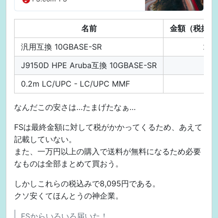
リューションの分野における新しい
ブランドです。ITプロフェッショナ
名前
金額（税抜き
ルがビジネスソリューションを実現
するために、簡単で費用対効果の高
汎用互換 10GBASE-SR
2,8
いサービスを提供します。
J9150D HPE Aruba互換 10GBASE-SR
3,7
0.2m LC/UPC - LC/UPC MMF
7
なんだこの安さは…たまげたなぁ…
FSは最終金額に対して税がかかってくるため、あえて
記載していない。
また、一万円以上の購入で送料が無料になるため必要
なものは全部まとめて買おう。
しかしこれらの税込みで8,095円である。
クソ安くてほんとうの神企業。
FSからいろいろ届いた！