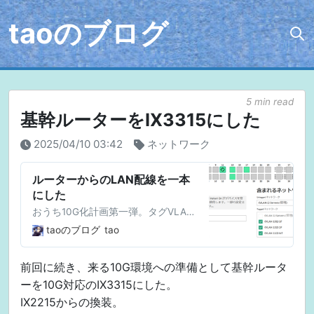
taoのブログ
5 min read
基幹ルーターをIX3315にした
2025/04/10 03:42
ネットワーク
ルーターからのLAN配線を一本
にした
おうち10G化計画第一弾。タグVLAN
を使ってルーターからの配線を一本
taoのブログ
tao
にした。ルーターのコンフィグはも
ちろん、L2SWの設定スクショもあ
前回に続き、来る10G環境への準備として基幹ルータ
り。
ーを10G対応のIX3315にした。
IX2215からの換装。