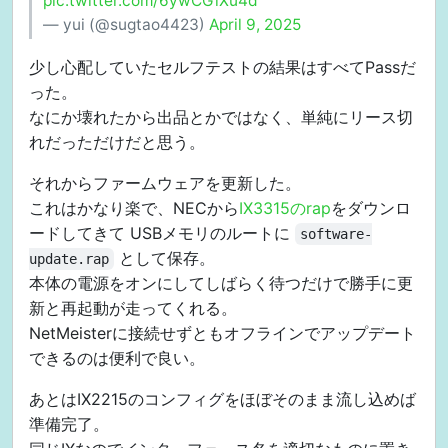
pic.twitter.com/6ywCGiXu4d
— yui (@sugtao4423)
April 9, 2025
少し心配していたセルフテストの結果はすべてPassだ
った。
なにか壊れたから出品とかではなく、単純にリース切
れだっただけだと思う。
それからファームウェアを更新した。
これはかなり楽で、NECから
IX3315のrap
をダウンロ
ードしてきて USBメモリのルートに
software-
として保存。
update.rap
本体の電源をオンにしてしばらく待つだけで勝手に更
新と再起動が走ってくれる。
NetMeisterに接続せずともオフラインでアップデート
できるのは便利で良い。
あとはIX2215のコンフィグをほぼそのまま流し込めば
準備完了。