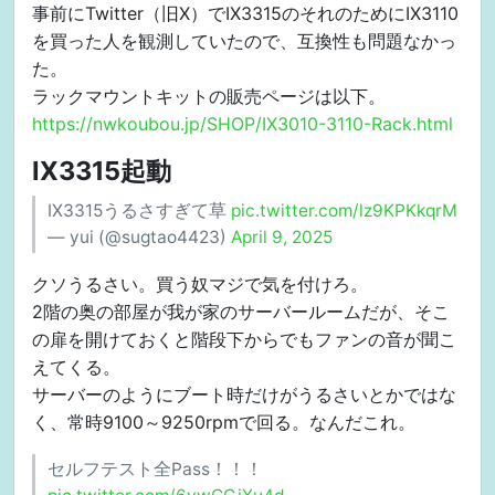
事前にTwitter（旧X）でIX3315のそれのためにIX3110
を買った人を観測していたので、互換性も問題なかっ
た。
ラックマウントキットの販売ページは以下。
https://nwkoubou.jp/SHOP/IX3010-3110-Rack.html
IX3315起動
IX3315うるさすぎて草
pic.twitter.com/lz9KPKkqrM
— yui (@sugtao4423)
April 9, 2025
クソうるさい。買う奴マジで気を付けろ。
2階の奥の部屋が我が家のサーバールームだが、そこ
の扉を開けておくと階段下からでもファンの音が聞こ
えてくる。
サーバーのようにブート時だけがうるさいとかではな
く、常時9100～9250rpmで回る。なんだこれ。
セルフテスト全Pass！！！