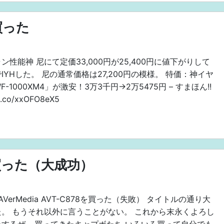
買った
ン性能神 尼にて定価33,000円が25,400円に値下がりして
IYHした。 尼の通常価格は27,200円の模様。 特価：神イヤ
-1000XM4」が激安！3万3千円→2万5475円 – すまほん!!
/t.co/xxOFO8eX5
Sを買った（大成功）
AVerMedia AVT-C878を買った（失敗） タイトルの通り大
た。 もうそれ以外に言うことがない。 これから末永くよろし