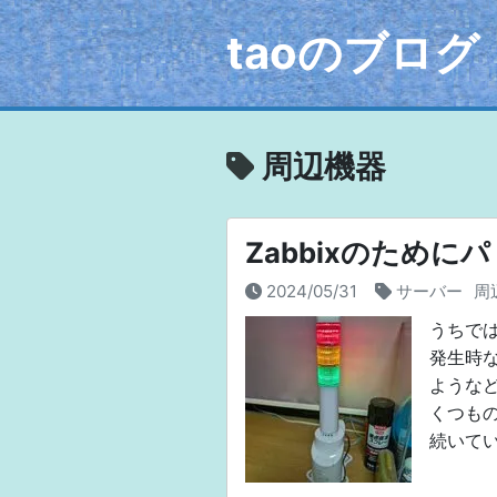
taoのブログ
周辺機器
Zabbixのため
2024/05/31
サーバー
周
うちでは
発生時な
ような
くつも
続いて