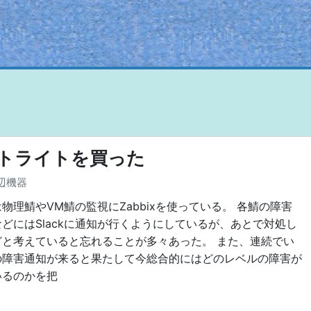
にパトライトを買った
辺機器
物理鯖やVM鯖の監視にZabbixを使っている。 各鯖の障害
どにはSlackに通知が行くようにしているが、あとで対処し
どと考えていると忘れることが多々あった。 また、連続でい
の障害通知が来ると果たして今総合的にはどのレベルの障害が
いるのかを把