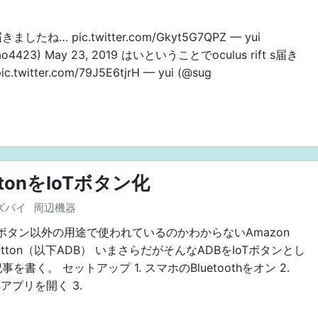
したね… pic.twitter.com/Gkyt5G7QPZ — yui
ao4423) May 23, 2019 はいということでoculus rift s届き
.twitter.com/79J5E6tjrH — yui (@sug
uttonをIoTボタン化
ズパイ
周辺機器
Tボタン以外の用途で使われているのかわからないAmazon
 Button（以下ADB） いまさらだがそんなADBをIoTボタンとし
を書く。 セットアップ 1. スマホのBluetoothをオン 2.
nアプリを開く 3.