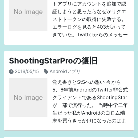
トアプリにアカウントを追加で認
証しようと思ったらなぜかリクエ
ストトークンの取得に失敗する。
エラーログを見ると403が返って
きていた。Twitterからのメッセー
ジはこう Callback URL not
approved for th
ShootingStarProの復旧
2018/05/15
Androidアプリ
覚え書きとStSへの想い 今から
5、6年前AndroidのTwitter非公式
クライアントであるShootingStar
が一部で流行った。 当時中学二年
生だった私がAndroidの白ロム端
末を買うきっかけになったのはよ
く覚えている。 そんな
ShootingStarだが、