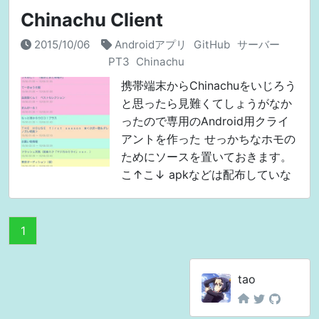
Chinachu Client
2015/10/06
Androidアプリ
GitHub
サーバー
PT3
Chinachu
携帯端末からChinachuをいじろう
と思ったら見難くてしょうがなか
ったので専用のAndroid用クライ
アントを作った せっかちなホモの
ためにソースを置いておきます。
こ↑こ↓ apkなどは配布していな
いので、自分でコンパイルして使
ってください。 その時はTwitter
に
1
tao