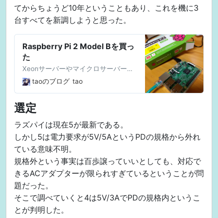
てからちょうど10年ということもあり、これを機に3
台すべてを新調しようと思った。
Raspberry Pi 2 Model Bを買っ
た
Xeonサーバーやマイクロサーバーを
物置に移設し、物置サーバーとして
taoのブログ
tao
稼働してもらっている日々ですが、
夏場の物置内の温度がヤバそうなの
選定
で換気扇も一緒につけた。 しかしそ
れをずっと回しっぱなしにするのも
ラズパイは現在5が最新である。
アレなので温度によってオン・オフ
しかし5は電力要求が5V/5AというPDの規格から外れ
をするためにGPIOがついているラズ
ている意味不明。
パイを使用することにした。 今回は
規格外という事実は百歩譲っていいとしても、対応で
ラズパイを買ってからのセットアッ
プについて書く。 まず初めにOSのイ
きるACアダプターが限られすぎているということが問
ンストールだが、32GBのmicroSDに
題だった。
RASPBIAN JESSIEを焼いた。 手順と
そこで調べていくと4は5V/3AでPDの規格内というこ
しては、 1. SD FormatterでmicroSD
とが判明した。
をフォーマット 2. Win32DiskImager