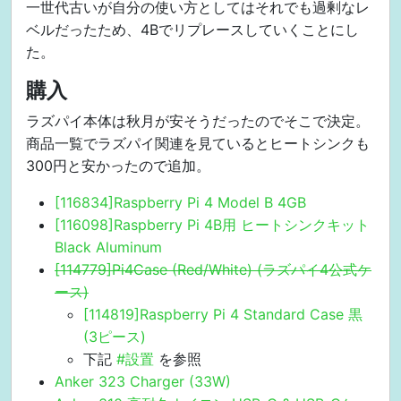
一世代古いが自分の使い方としてはそれでも過剰なレ
でimageを焼く そしてmicroSDを挿
入して起動。初期設定もなにもなく
ベルだったため、4Bでリプレースしていくことにし
デスクトップが表示された。 後から
た。
知ったが、最初からsshがenableにな
っているので、ディスプレイ自体必
購入
要なさそう（小並 rootにパスワード
ラズパイ本体は秋月が安そうだったのでそこで決定。
を設定する sudo passwd root piユー
ザーを消してhogeユーザーにする
商品一覧でラズパイ関連を見ているとヒートシンクも
GUIで操作していたので、GUI前提で
300円と安かったので追加。
話を進める。 とりあえずは初期設定
[116834]Raspberry Pi 4 Model B 4GB
[116098]Raspberry Pi 4B用 ヒートシンクキット
Black Aluminum
[114779]Pi4Case (Red/White) (ラズパイ4公式ケ
ース)
[114819]Raspberry Pi 4 Standard Case 黒
(3ピース)
下記
#設置
を参照
Anker 323 Charger (33W)