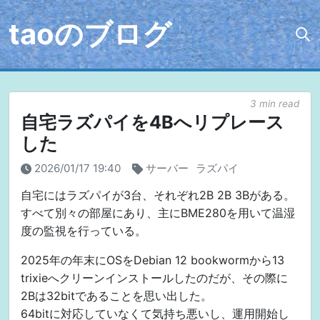
taoのブログ
3 min read
自宅ラズパイを4Bへリプレース
した
2026/01/17 19:40
サーバー
ラズパイ
自宅にはラズパイが3台、それぞれ2B 2B 3Bがある。
すべて別々の部屋にあり、主にBME280を用いて温湿
度の監視を行っている。
2025年の年末にOSをDebian 12 bookwormから13
trixieへクリーンインストールしたのだが、その際に
2Bは32bitであることを思い出した。
64bitに対応していなくて気持ち悪いし、運用開始し