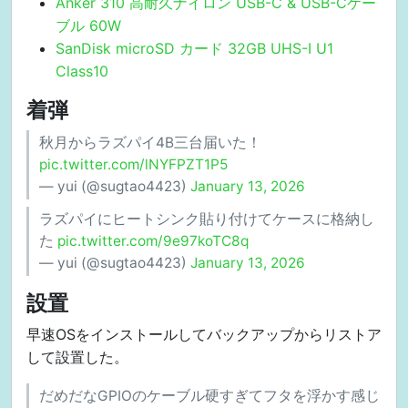
Anker 310 高耐久ナイロン USB-C & USB-Cケー
ブル 60W
SanDisk microSD カード 32GB UHS-I U1
Class10
着弾
秋月からラズパイ4B三台届いた！
pic.twitter.com/lNYFPZT1P5
— yui (@sugtao4423)
January 13, 2026
ラズパイにヒートシンク貼り付けてケースに格納し
た
pic.twitter.com/9e97koTC8q
— yui (@sugtao4423)
January 13, 2026
設置
早速OSをインストールしてバックアップからリストア
して設置した。
だめだなGPIOのケーブル硬すぎてフタを浮かす感じ