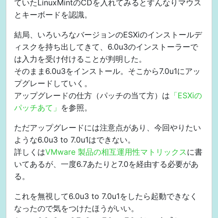
ていたLinuxMintのCDを入れてみるとすんなりマウス
とキーボードを認識。
結局、いろいろなバージョンのESXiのインストールデ
ィスクを持ち出してきて、6.0u3のインストーラーで
は入力を受け付けることが判明した。
そのまま6.0u3をインストール。そこから7.0u1にアッ
プグレードしていく。
アップグレードの仕方（パッチの当て方）は
「ESXiの
パッチあて」
を参照。
ただアップグレードには注意点があり、今回やりたい
ような6.0u3 to 7.0u1はできない。
詳しくは
VMware 製品の相互運用性マトリックス
に書
いてあるが、一度6.7あたりと7.0を経由する必要があ
る。
これを無視して6.0u3 to 7.0u1をしたら起動できなく
なったので気をつけたほうがいい。