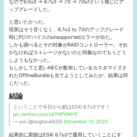
なので6.0u3 -> 6.7u3 -> 7.0 -> 7.0u1という感じにア
ップグレードした。
と思いたかった。
現実はそう甘くなく、6.7u3 to 7.0のアップグレード
時にPCIデバイスのunsupportedエラーが出た。
しかも調べるとその対象がRAIDコントローラー。それ
がなければストレージがないのと同義なのでもうどう
しようもなかった。
もしかしてと思いNECが配布しているカスタマイズさ
れたOfflineBundleも当てようとしてみたが、結果は同
じだった。
結論
ということで今日から鯖はESXi 6.7u3です！
pic.twitter.com/xA7HPVjMYE
— yui (@sugtao4423)
December 13, 2020
結果的に新鯖はESXi 6.7u3で運用していくことにす