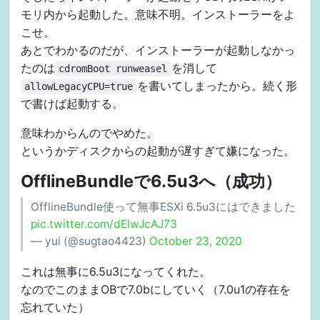
モリ内から起動した。意味不明。インストーラーをよ
こせ。
あとでわかるのだが、インストーラーが起動しなかっ
たのは
を消して
cdromBoot runweasel
を書いてしまったから。続く形
allowLegacyCPU=true
で書けば起動する。
意味わからんのでやめた。
というかディスクからの起動が遅すぎて嫌になった。
OfflineBundleで6.5u3へ（成功）
OfflineBundle使って無事ESXi 6.5u3にはできました
pic.twitter.com/dElwJcAJ73
— yui (@sugtao4423)
October 23, 2020
これは無事に6.5u3になってくれた。
なのでこのままOBで7.0bにしていく（7.0u1の存在を
忘れていた）