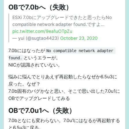
OBで7.0bへ（失敗）
ESXi 7.0bにアップグレードできたと思ったらNo
compatible network adapter found.ですよ…
pic.twitter.com/9ea1uOTpZu
— yui (@sugtao4423)
October 23, 2020
7.0bにはなったが
No compatible network adapter 
というエラーが。
found.
NICが認識されていない。
悩みに悩んでとりあえず再起動したらなぜか6.5u3に
戻った。なぜ？
7.0b固有のバグかなと思い、そこで思い出した7.0u1に
OBでアップグレードしてみる
OBで7.0u1へ（失敗）
7.0bとなにも変わらない。7.0u1にはなるが再起動する
と6.5u3に戻る。