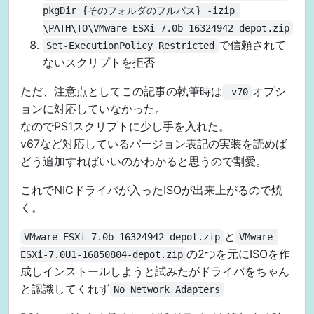
pkgDir {そのフォルダのフルパス} -izip 
\PATH\TO\VMware-ESXi-7.0b-16324942-depot.zip
で信頼されて
Set-ExecutionPolicy Restricted
ないスクリプトを拒否
ただ、注意点としてこの記事の執筆時は
オプシ
-v70
ョンに対応していなかった。
なのでPS1スクリプトに少し手を入れた。
v67など対応しているバージョン表記の実装を読めば
どう追加すればいいのかわかると思うので割愛。
これでNICドライバが入ったISOが出来上がるので焼
く。
と
VMware-ESXi-7.0b-16324942-depot.zip
VMware-
の2つを元にISOを作
ESXi-7.0U1-16850804-depot.zip
成しインストールしようと試みたがドライバをちゃん
と認識してくれず
No Network Adapters