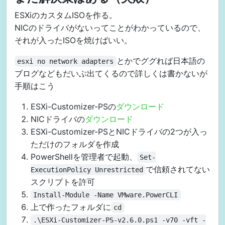
ESXiのカスタムISOを作る。
NICのドライバがないってことがわかっているので、
それが入ったISOを焼けばいい。
とかでググれば日本語の
esxi no network adapters
ブログなどもだいぶ出てくるので詳しくは書かないが
手順はこう
ESXi-Customizer-PSの
ダウンロード
NICドライバの
ダウンロード
ESXi-Customizer-PSとNICドライバの2つが入っ
ただけのフォルダを作成
PowerShellを管理者で起動、
Set-
で信頼されてない
ExecutionPolicy Unrestricted
スクリプトを許可
Install-Module -Name VMware.PowerCLI
上で作ったフォルダに
cd
.\ESXi-Customizer-PS-v2.6.0.ps1 -v70 -vft -