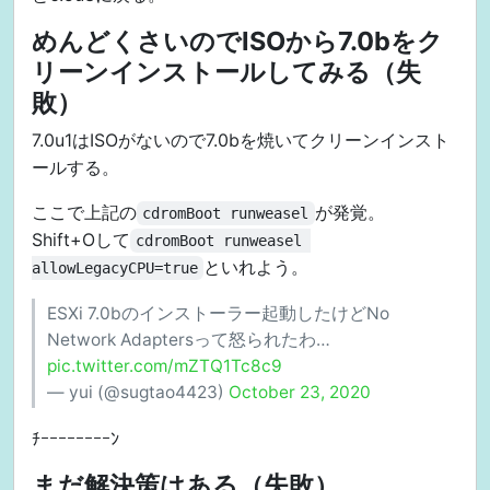
めんどくさいのでISOから7.0bをク
リーンインストールしてみる（失
敗）
7.0u1はISOがないので7.0bを焼いてクリーンインスト
ールする。
ここで上記の
が発覚。
cdromBoot runweasel
Shift+Oして
cdromBoot runweasel 
といれよう。
allowLegacyCPU=true
ESXi 7.0bのインストーラー起動したけどNo
Network Adaptersって怒られたわ…
pic.twitter.com/mZTQ1Tc8c9
— yui (@sugtao4423)
October 23, 2020
ﾁｰｰｰｰｰｰｰｰﾝ
まだ解決策はある（失敗）