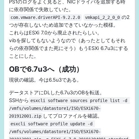
PS1のログをよく見ると、NICドライバを追加する時
に依存関係で失敗していた。
の2
com.vmware.driverAPI-9.2.2.0
vmkapi_2_2_0_0
つが存在しないため追加できていなかった模様。
これらはESXi 7.0から廃止されたらしい。
vibを探してもないようなので（あったとしてもそれ
らの依存関係でまた死にそう）もうESXi 6.7u3にする
ことにした。
OBで6.7u3へ（成功）
現状の確認。今は6.5u3である。
データストアにDLした6.7u3のOBを転送。
SSHから
esxcli software sources profile list -d 
/vmfs/volumes/datastore1/ISO/ESXi670-
してプロファイルを確認。
201912001.zip
esxcli software profile update -d 
/vmfs/volumes/datastore1/ISO/ESXi670-