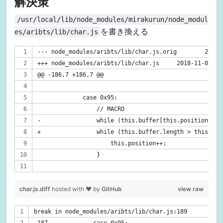
解決策
/usr/local/lib/node_modules/mirakurun/node_modul
を書き換える
es/aribts/lib/char.js
--- node_mo
+++ node_modules/aribts/li
@@ -186,7 +186,7 @@
             case 0x95:
                 // MACRO
-                while (this.buffer[this.position] !=
+                while (this.buffer.length > this.pos
                     this.position++;
                 }
char.js.diff
hosted with ❤ by
GitHub
view raw
break in node_modules/aribts/lib/char.js:189