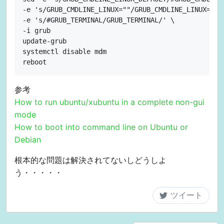
-e 's/GRUB_CMDLINE_LINUX=""/GRUB_CMDLINE_LINUX="tex
-e 's/#GRUB_TERMINAL/GRUB_TERMINAL/' \

-i grub

update-grub

systemctl disable mdm

参考
How to run ubuntu/xubuntu in a complete non-gui
mode
How to boot into command line on Ubuntu or
Debian
根本的な問題は解決されてないしどうしよ
う・・・・・