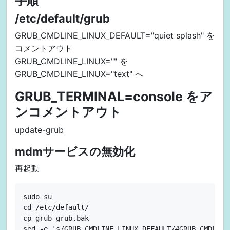
手順
/etc/default/grub
GRUB_CMDLINE_LINUX_DEFAULT="quiet splash" を
コメントアウト
GRUB_CMDLINE_LINUX="" を
GRUB_CMDLINE_LINUX="text" へ
GRUB_TERMINAL=console をア
ンコメントアウト
update-grub
mdmサービスの無効化
再起動
sudo su

cd /etc/default/

cp grub grub.bak

sed -e 's/GRUB_CMDLINE_LINUX_DEFAULT/#GRUB_CMDLINE_