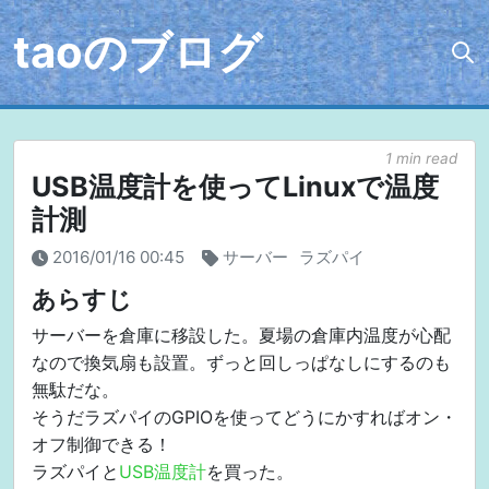
taoのブログ
1 min read
USB温度計を使ってLinuxで温度
計測
2016/01/16 00:45
サーバー
ラズパイ
あらすじ
サーバーを倉庫に移設した。夏場の倉庫内温度が心配
なので換気扇も設置。ずっと回しっぱなしにするのも
無駄だな。
そうだラズパイのGPIOを使ってどうにかすればオン・
オフ制御できる！
ラズパイと
USB温度計
を買った。