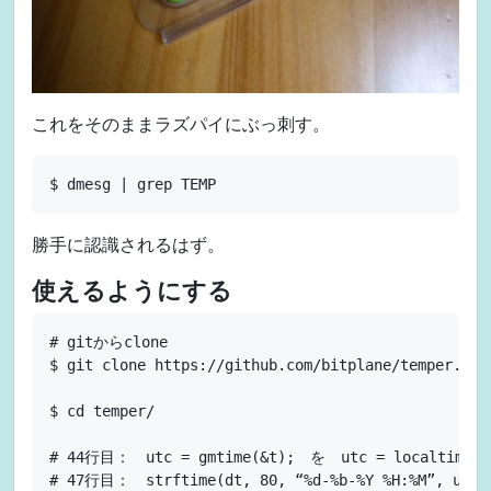
これをそのままラズパイにぶっ刺す。
勝手に認識されるはず。
使えるようにする
# gitからclone

$ git clone https://github.com/bitplane/temper.git

$ cd temper/

# 44行目：　utc = gmtime(&t);　を　utc = localtime(&t
# 47行目：　strftime(dt, 80, “%d-%b-%Y %H:%M”, utc);