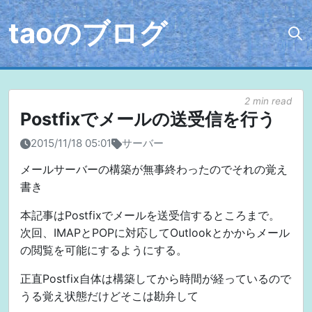
taoのブログ
2 min read
Postfixでメールの送受信を行う
2015/11/18 05:01
サーバー
メールサーバーの構築が無事終わったのでそれの覚え
書き
本記事はPostfixでメールを送受信するところまで。
次回、IMAPとPOPに対応してOutlookとかからメール
の閲覧を可能にするようにする。
正直Postfix自体は構築してから時間が経っているので
うる覚え状態だけどそこは勘弁して