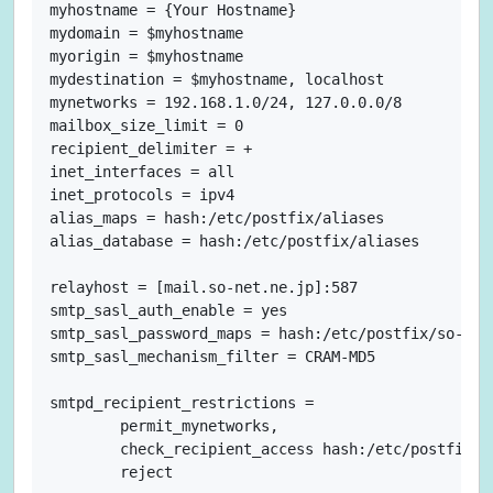
myhostname = {Your Hostname}

mydomain = $myhostname

myorigin = $myhostname

mydestination = $myhostname, localhost

mynetworks = 192.168.1.0/24, 127.0.0.0/8

mailbox_size_limit = 0

recipient_delimiter = +

inet_interfaces = all

inet_protocols = ipv4

alias_maps = hash:/etc/postfix/aliases

alias_database = hash:/etc/postfix/aliases

relayhost = [mail.so-net.ne.jp]:587

smtp_sasl_auth_enable = yes

smtp_sasl_password_maps = hash:/etc/postfix/so-net

smtp_sasl_mechanism_filter = CRAM-MD5

smtpd_recipient_restrictions =

        permit_mynetworks,

        check_recipient_access hash:/etc/postfix/us