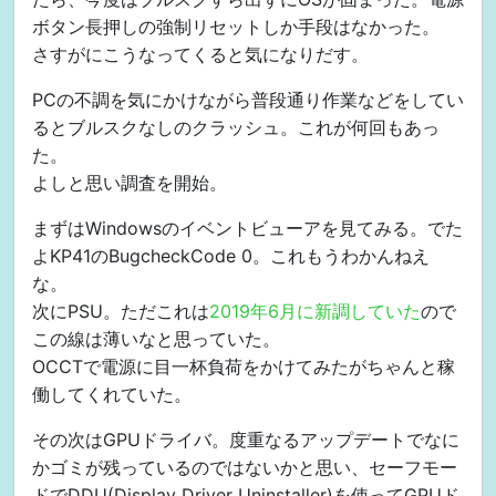
ボタン長押しの強制リセットしか手段はなかった。
さすがにこうなってくると気になりだす。
PCの不調を気にかけながら普段通り作業などをしてい
るとブルスクなしのクラッシュ。これが何回もあっ
た。
よしと思い調査を開始。
まずはWindowsのイベントビューアを見てみる。でた
よKP41のBugcheckCode 0。これもうわかんねえ
な。
次にPSU。ただこれは
2019年6月に新調していた
ので
この線は薄いなと思っていた。
OCCTで電源に目一杯負荷をかけてみたがちゃんと稼
働してくれていた。
その次はGPUドライバ。度重なるアップデートでなに
かゴミが残っているのではないかと思い、セーフモー
ドでDDU(Display Driver Uninstaller)を使ってGPUド