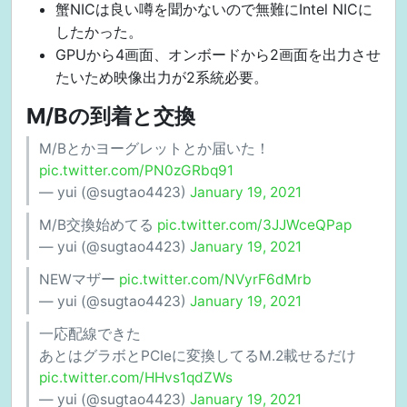
蟹NICは良い噂を聞かないので無難にIntel NICに
したかった。
GPUから4画面、オンボードから2画面を出力させ
たいため映像出力が2系統必要。
M/Bの到着と交換
M/Bとかヨーグレットとか届いた！
pic.twitter.com/PN0zGRbq91
— yui (@sugtao4423)
January 19, 2021
M/B交換始めてる
pic.twitter.com/3JJWceQPap
— yui (@sugtao4423)
January 19, 2021
NEWマザー
pic.twitter.com/NVyrF6dMrb
— yui (@sugtao4423)
January 19, 2021
一応配線できた
あとはグラボとPCIeに変換してるM.2載せるだけ
pic.twitter.com/HHvs1qdZWs
— yui (@sugtao4423)
January 19, 2021