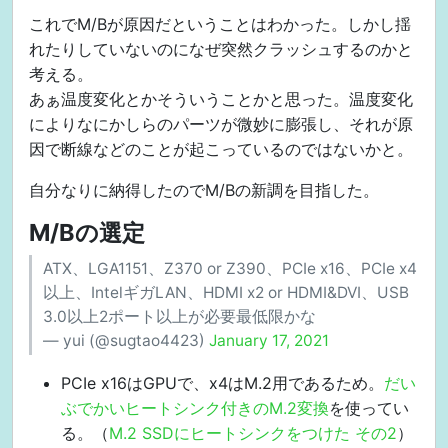
これでM/Bが原因だということはわかった。しかし揺
れたりしていないのになぜ突然クラッシュするのかと
考える。
あぁ温度変化とかそういうことかと思った。温度変化
によりなにかしらのパーツが微妙に膨張し、それが原
因で断線などのことが起こっているのではないかと。
自分なりに納得したのでM/Bの新調を目指した。
M/Bの選定
ATX、LGA1151、Z370 or Z390、PCIe x16、PCIe x4
以上、IntelギガLAN、HDMI x2 or HDMI&DVI、USB
3.0以上2ポート以上が必要最低限かな
— yui (@sugtao4423)
January 17, 2021
PCIe x16はGPUで、x4はM.2用であるため。
だい
ぶでかいヒートシンク付きのM.2変換
を使ってい
る。（
M.2 SSDにヒートシンクをつけた その2
）