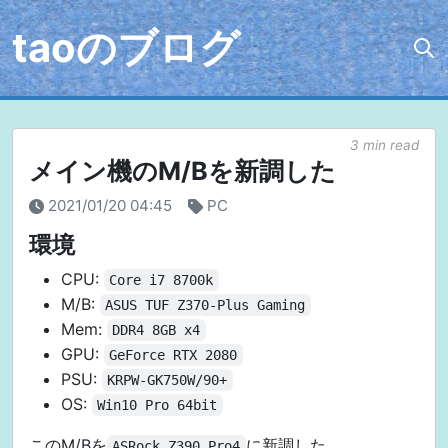
taoのブログ
3 min read
メイン機のM/Bを新調した
2021/01/20 04:45
PC
環境
CPU:
Core i7 8700k
M/B:
ASUS TUF Z370-Plus Gaming
Mem:
DDR4 8GB x4
GPU:
GeForce RTX 2080
PSU:
KRPW-GK750W/90+
OS:
Win10 Pro 64bit
このM/Bを
に新調した
ASRock Z390 Pro4