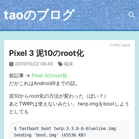
taoのブログ
1 min read
Pixel 3 泥10のroot化
2019/10/22 09:45
端末
前記事 ->
Pixel 3のroot化
だがこれはAndroid9までの話。
泥10からroot化の方法が変わった（ぽい？）
あとTWRPは使えないみたい。twrp.imgをbootしよう
としても
$ fastboot boot twrp-3.3.0-0-blueline.img 

Sending 'boot.img' (65536 KB)                      