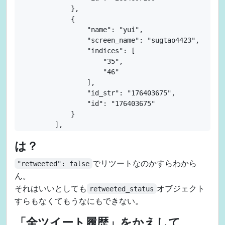
        "entities": {

            },

            "url": {

            {

                "urls": [

                "name": "yui",

                    {

                "screen_name": "sugtao4423",

                        "url": "https://t.co/WewYuQ
                "indices": [

                        "expanded_url": "https://su
                    "35",

                        "display_url": "sugtao4423.
                    "46"

                        "indices": [

                ],

                            0,

                "id_str": "176403675",

                            23

                "id": "176403675"

                        ]

            }

                    }

        ],

                ]

        "urls": []

            },

は？
    },

            "description": {

    "display_text_range": [

                "urls": []

でリツートなのかすらわから
"retweeted": false
        "0",

            }

ん。
        "46"

        },

それはいいとしても
オブジェクト
    ],

retweeted_status
        "protected": false,

    "favorite_count": "0",

すらもなくてもうなにもできない。
        "followers_count": 1090,

    "id_str": "931006516882112514",

        "friends_count": 225,

「全ツイート履歴」をかえして
    "truncated": false,

        "listed_count": 46,
