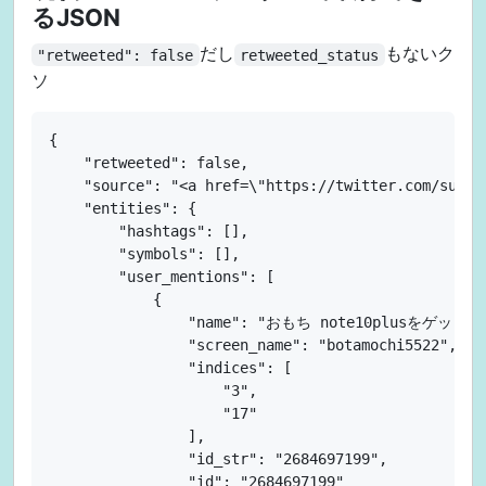
るJSON
                    35,

                    46

だし
もないク
"retweeted": false
retweeted_status
                ]

ソ
            }

        ],

        "urls": []

{

    },

    "retweeted": false,

    "source": "<a href=\"https://twitter.com/sugt
    "source": "<a href=\"https://twitter.com/sugt
    "in_reply_to_status_id": null,

    "entities": {

    "in_reply_to_status_id_str": null,

        "hashtags": [],

    "in_reply_to_user_id": null,

        "symbols": [],

    "in_reply_to_user_id_str": null,

        "user_mentions": [

    "in_reply_to_screen_name": null,

            {

    "user": {

                "name": "おもち note10plusをゲット！"
        "id": 176403675,

                "screen_name": "botamochi5522",

        "id_str": "176403675",

                "indices": [

        "name": "yui",

                    "3",

        "screen_name": "sugtao4423",

                    "17"

        "location": "にぱ～",

                ],

        "description": "(๑•﹏•๑*)",

                "id_str": "2684697199",

        "url": "https://t.co/WewYuQDVTb",

                "id": "2684697199"
