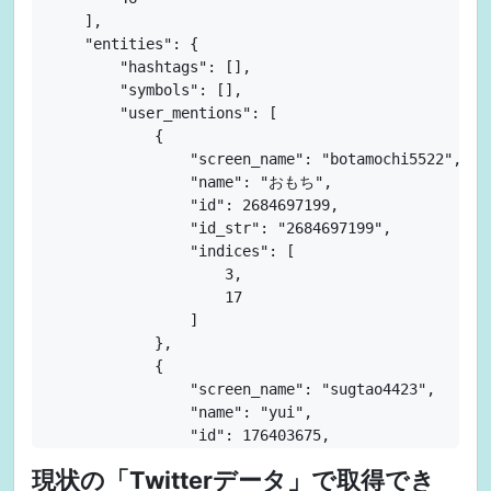
    ],

    "entities": {

        "hashtags": [],

        "symbols": [],

        "user_mentions": [

            {

                "screen_name": "botamochi5522",

                "name": "おもち",

                "id": 2684697199,

                "id_str": "2684697199",

                "indices": [

                    3,

                    17

                ]

            },

            {

                "screen_name": "sugtao4423",

                "name": "yui",

                "id": 176403675,

                "id_str": "176403675",

現状の「Twitterデータ」で取得でき
                "indices": [
