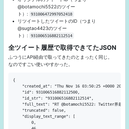
@botamochi5522のツイー
ト）:
931006472997052418
リツイートしたツイートのID（つまり
@sugtao4423のツイー
ト）:
931006516882112514
全ツイート履歴で取得できてたJSON
ふつうにAPI経由で取ってきたのとまったく同じ。
なのですごい使いやすかった。
{

    "created_at": "Thu Nov 16 03:50:25 +0000 2017",
    "id": 931006516882112500,

    "id_str": "931006516882112514",

    "full_text": "RT @botamochi5522: Twitter界最
    "truncated": false,

    "display_text_range": [

        0,

        46
