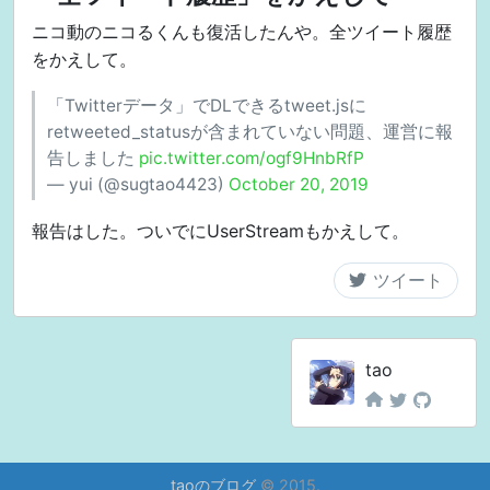
    "retweet_count": "0",

        "created_at": "Mon Aug 09 12:58:00 +0000 20
ニコ動のニコるくんも復活したんや。全ツイート履歴
    "id": "931006516882112514",

        "favourites_count": 190769,

をかえして。
    "created_at": "Thu Nov 16 03:50:25 +0000 2017",
        "utc_offset": null,

    "favorited": false,

        "time_zone": null,

    "full_text": "RT @botamochi5522: Twitter界最
「Twitterデータ」でDLできるtweet.jsに
        "geo_enabled": true,

    "lang": "ja"

retweeted_statusが含まれていない問題、運営に報
        "verified": false,

告しました
pic.twitter.com/ogf9HnbRfP
        "statuses_count": 447081,

        "lang": null,

— yui (@sugtao4423)
October 20, 2019
        "contributors_enabled": false,

        "is_translator": false,

報告はした。ついでにUserStreamもかえして。
        "is_translation_enabled": false,

        "profile_background_color": "E0FFFF",

        "profile_background_image_url": "http://ab
        "profile_background_image_url_https": "htt
        "profile_background_tile": true,

        "profile_image_url": "http://pbs.twimg.com
tao
        "profile_image_url_https": "https://pbs.tw
        "profile_banner_url": "https://pbs.twimg.c
        "profile_image_extensions_alt_text": null,

        "profile_banner_extensions_alt_text": null,
        "profile_link_color": "0084B4",

taoのブログ
© 2015.