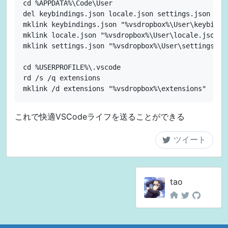
cd %APPDATA%\Code\User

del keybindings.json locale.json settings.json

mklink keybindings.json "%vsdropbox%\User\keybindin
mklink locale.json "%vsdropbox%\User\locale.json"

mklink settings.json "%vsdropbox%\User\settings.jso
cd %USERPROFILE%\.vscode

rd /s /q extensions

これで快適VSCodeライフを送ることができる
tao