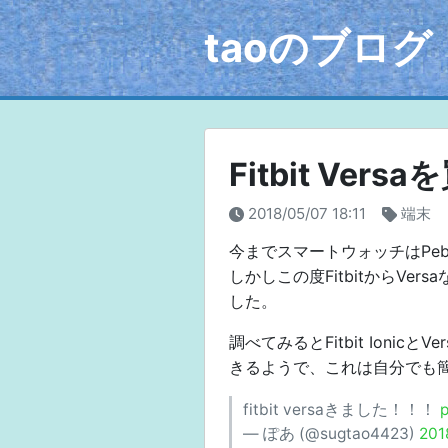
taoのブログ
Fitbit Vers
2018/05/07 18:11
端末
今までスマートウォッチはPebb
しかしこの度FitbitからV
した。
調べてみるとFitbit Ionicと
きるようで、これは自分でも
fitbit versaきました！！！
p
— ぽあ (@sugtao4423)
20