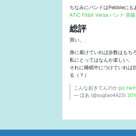
ちなみにバンドはPebble
ATiC Fitbit Versa バ
総評
買い。
身に着けていれば歩数はもち
私にとってはなんか楽しい。
それに睡眠中につけていれば
る（？）
こんな起きてんのか
pic.twi
— ぽあ (@sugtao4423)
20