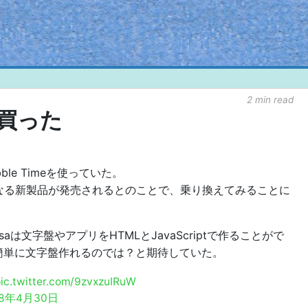
2 min read
aを買った
le Timeを使っていた。
ersaなる新製品が発売されるとのことで、乗り換えてみることに
Versaは文字盤やアプリをHTMLとJavaScriptで作ることがで
簡単に文字盤作れるのでは？と期待していた。
ic.twitter.com/9zvxzuIRuW
18年4月30日