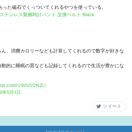
にもあった磁石でくっついてくれるやつを使っている。
ンド 高級ステンレス製腕時計バンド 交換ベルト Black
ろん、消費カロリーなども計算してくれるので数字が好きな
自動的に睡眠の質なども記録してくれるので生活が豊かにな
tter.com/U9dzSON2Ll
18年5月1日
taoのブログ
© 2015.