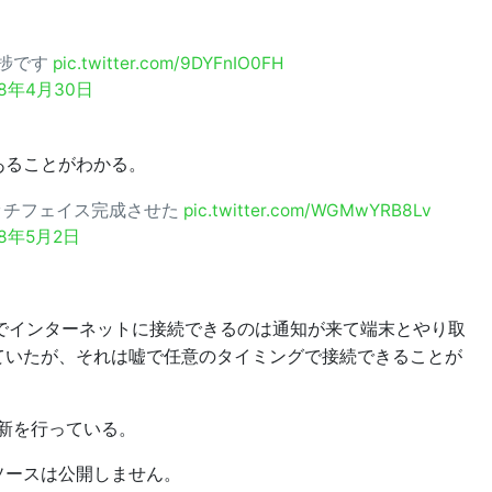
進捗です
pic.twitter.com/9DYFnIO0FH
18年4月30日
あることがわかる。
ッチフェイス完成させた
pic.twitter.com/WGMwYRB8Lv
18年5月2日
th経由でインターネットに接続できるのは通知が来て端末とやり取
ていたが、それは嘘で任意のタイミングで接続できることが
新を行っている。
ソースは公開しません。