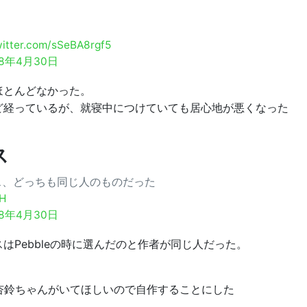
witter.com/sSeBA8rgf5
18年4月30日
ほとんどなかった。
ど経っているが、就寝中につけていても居心地が悪くなった
ス
ス、どっちも同じ人のものだった
5H
18年4月30日
はPebbleの時に選んだのと作者が同じ人だった。
'sの杏鈴ちゃんがいてほしいので自作することにした