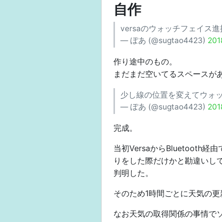
自作
versaのウォッチフェイス
— ぽあ (@sugtao4423)
20
作り途中のもの。
まだまだ空いてるスペースが
少し線の位置を変えてウォ
— ぽあ (@sugtao4423)
20
完成。
当初VersaからBluetoo
りをした際だけかと勘違いし
判明した。
そのため1時間ごとに天気の更
なお天気の取得関係の事情で