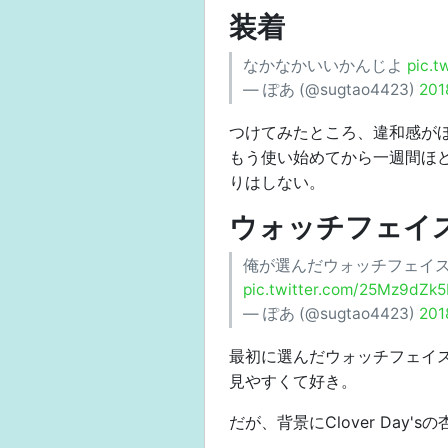
装着
なかなかいいかんじよ
pic.t
— ぽあ (@sugtao4423)
20
つけてみたところ、違和感が
もう使い始めてから一週間ほ
りはしない。
ウォッチフェイ
俺が選んだウォッチフェイ
pic.twitter.com/25Mz9dZk
— ぽあ (@sugtao4423)
20
最初に選んだウォッチフェイス
見やすくて好き。
だが、背景にClover Day