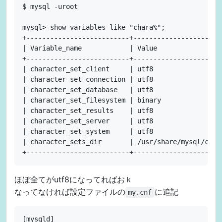
$ mysql -uroot

mysql> show variables like "chara%";

+--------------------------+-----------------------
| Variable_name            | Value                 
+--------------------------+-----------------------
| character_set_client     | utf8                  
| character_set_connection | utf8                  
| character_set_database   | utf8                  
| character_set_filesystem | binary                
| character_set_results    | utf8                  
| character_set_server     | utf8                  
| character_set_system     | utf8                  
| character_sets_dir       | /usr/share/mysql/chars
ほぼ全てがutf8になってればおｋ
なってなければ設定ファイルの
に追記
my.cnf
[mysqld]
