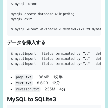
$ mysql -uroot

mysql> create database wikipedia;

mysql> exit

データを挿入する
$ mysqlimport --fields-terminated-by="\t" --defaul
$ mysqlimport --fields-terminated-by="\t" --defaul
- 186MB - 1分半
page.txt
- 8.6GB - 12分
text.txt
- 235M - 4分
revision.txt
MySQL to SQLite3