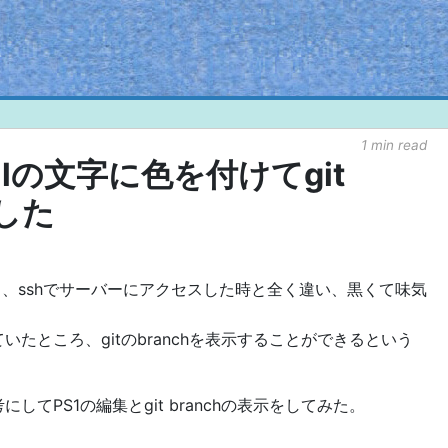
1 min read
nalの文字に色を付けてgit
示した
ていると、sshでサーバーにアクセスした時と全く違い、黒くて味気
たところ、gitのbranchを表示することができるという
てPS1の編集とgit branchの表示をしてみた。