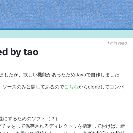
1 min read
ed by tao
ましたが、欲しい機能があったためJavaで自作しました
ず、ソースのみ公開してあるので
こちら
からcloneしてコンパ
を快適にするためのソフト（？）
プチャをして保存されるディレクトリを指定しておけば、新