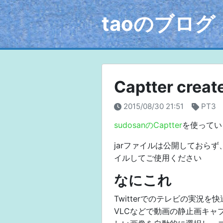
taoのブログ
Captter creat
2015/08/30 21:51
PT3
sudosanのCaptter
を使ってい
jarファイルは公開しておら
イルしてご使用ください
なにこれ
Twitterでのテレビの実況
VLCなどで動画の静止画キャ